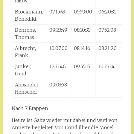
Iakov
Brockmann,
07:15:43
05:59:00
06:20:31
06:2
Benedikt
Behrens,
09:23:49
08:10:31
07:52:08
08:18
Thomas
Albrecht,
10:07:00
08:14:16
08:21:20
09:0
Frank
Junker,
12:33:46
09:55:17
10:35:34
11:17
Gerd
Alexander
09:03:58
Henschel
Nach 7 Etappen
Heute ist Gaby wieder mit dabei und wird von
Annette begleitet. Von Cond über die Mosel