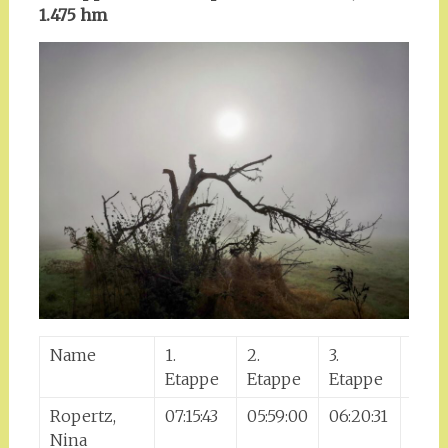
1.475 hm
Name
1.
2.
3.
4.
Etappe
Etappe
Etappe
Etap
Ropertz,
07:15:43
05:59:00
06:20:31
06:2
Nina