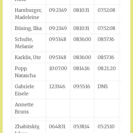
Hamburger,
09:23:49
08:10:31
07:52:08
08:18
Madeleine
Büsing, Ilka
09:23:49
08:10:31
07:52:08
08:18
Schulte,
09:53:48
08:36:00
08:57:36
09:2
Melanie
Karklis, Ute
09:53:48
08:36:00
08:57:36
09:2
Popp,
10:07:00
08:14:16
08:21:20
09:0
Natascha
Gabriele
12:33:46
09:55:16
DNS
DNS
Eisele
Annette
Bruns
Zhabitskiy,
06:48:31
05:38:14
05:25:10
05:57