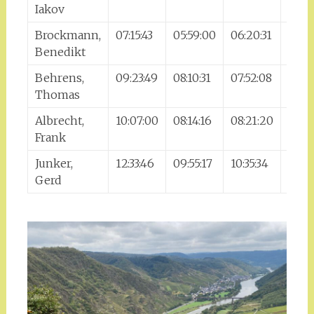
Iakov
Brockmann,
07:15:43
05:59:00
06:20:31
06:2
Benedikt
Behrens,
09:23:49
08:10:31
07:52:08
08:18
Thomas
Albrecht,
10:07:00
08:14:16
08:21:20
09:0
Frank
Junker,
12:33:46
09:55:17
10:35:34
11:17
Gerd