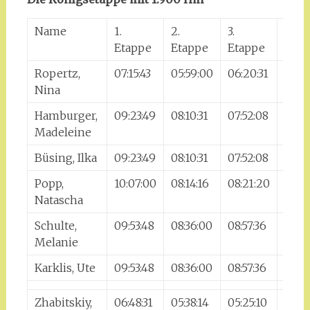
Name
1.
2.
3.
4.
Etappe
Etappe
Etappe
Etap
Ropertz,
07:15:43
05:59:00
06:20:31
06:2
Nina
Hamburger,
09:23:49
08:10:31
07:52:08
08:18
Madeleine
Büsing, Ilka
09:23:49
08:10:31
07:52:08
08:18
Popp,
10:07:00
08:14:16
08:21:20
09:0
Natascha
Schulte,
09:53:48
08:36:00
08:57:36
09:2
Melanie
Karklis, Ute
09:53:48
08:36:00
08:57:36
09:2
Zhabitskiy,
06:48:31
05:38:14
05:25:10
05:57