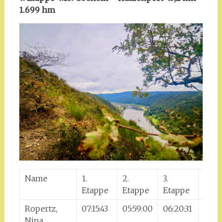
1.699 hm
Name
1.
2.
3.
4.
Etappe
Etappe
Etappe
Etap
Ropertz,
07:15:43
05:59:00
06:20:31
06:2
Nina