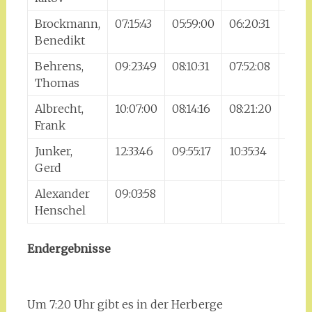
Brockmann,
07:15:43
05:59:00
06:20:31
06:2
Benedikt
Behrens,
09:23:49
08:10:31
07:52:08
08:18
Thomas
Albrecht,
10:07:00
08:14:16
08:21:20
09:0
Frank
Junker,
12:33:46
09:55:17
10:35:34
11:17
Gerd
Alexander
09:03:58
Henschel
Endergebnisse
Um 7:20 Uhr gibt es in der Herberge